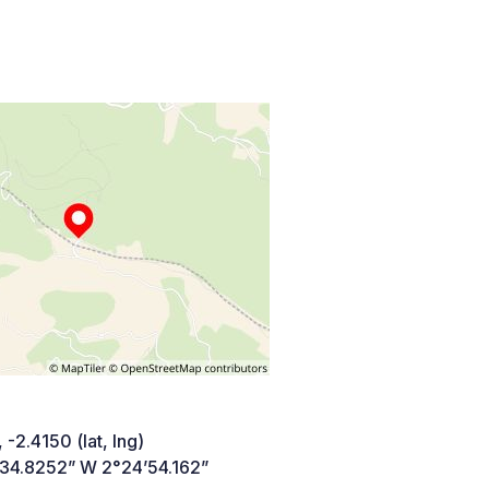
 -2.4150 (lat, lng)
’34.8252” W 2°24’54.162”