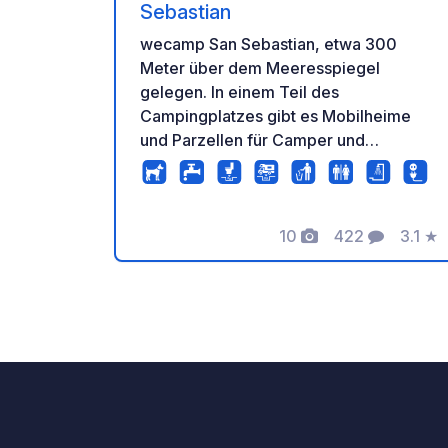
Sebastian
wecamp San Sebastian, etwa 300
Meter über dem Meeresspiegel
gelegen. In einem Teil des
Campingplatzes gibt es Mobilheime
und Parzellen für Camper und
Glamping Zelte. Die Stellplätze sind
60m2, wo alle Arten von Wohnwagen
und Wohnmobilen passen. Plus- und
10
422
3.1
★
Premium-Stellplätze sind mit
Fotos
Kommentare
Bewer
Stromanschluss ausgestattet.