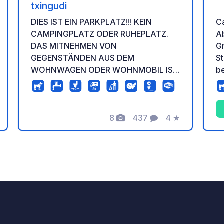
txingudi
Ca
DIES IST EIN PARKPLATZ!!! KEIN
A
CAMPINGPLATZ ODER RUHEPLATZ.
G
DAS MITNEHMEN VON
St
GEGENSTÄNDEN AUS DEM
b
WOHNWAGEN ODER WOHNMOBIL IST
S
VERBOTEN. UNSERE STELLPLÄTZE
na
SIND 7 M X 3,5 M GRÖSSE. Fahrzeuge,
die länger als 7,5 Meter sind,
8
437
4
★
einschließlich Fahrräder, Motorräder
tung
Fotos
Kommentare
Bewertung
oder Anhänger, müssen vor der
Buchung telefonisch angemeldet
werden, um einen speziellen Platz zu
sichern. Buchen Sie im Voraus und
sparen Sie sich den Aufwand. Dieser
Wohnmobil- und Wohnwagenparkplatz
wird rund um die Uhr videoüberwacht
und von einem Sicherheitsdienst