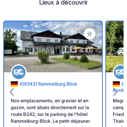
Lieux à découvrir
Ajouter à vos favori
(06343) Rammelburg Blick
(0
Bocksb
Nos emplacements, en gravier et en
Magni
gazon, sont situés directement sur la
campin
route B242, sur le parking de l'hôtel
Friedr
Rammelburg-Blick. Le petit-déjeuner
Thale.