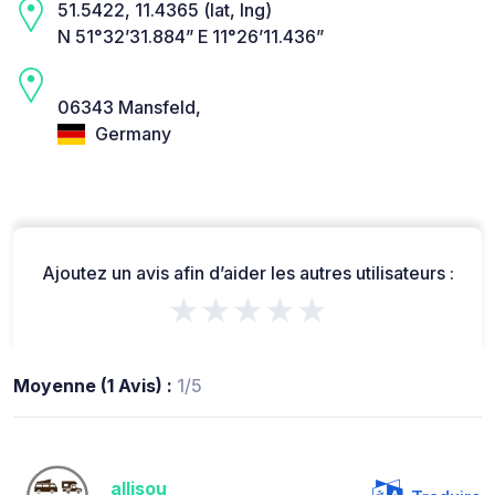
51.5422, 11.4365 (lat, lng)
N 51°32’31.884” E 11°26’11.436”
06343 Mansfeld,
Germany
Ajoutez un avis afin d’aider les autres utilisateurs :
★★★★★
Moyenne (1 Avis) :
1/5
allisou