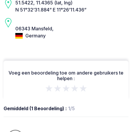
51.5422, 11.4365 (lat, lng)
N 51°32’31.884” E 11°26’11.436”
06343 Mansfeld,
Germany
Voeg een beoordeling toe om andere gebruikers te
helpen :
★★★★★
Gemiddeld (1 Beoordeling) :
1/5