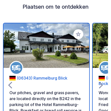
Plaatsen om te ontdekken
Voeg toe aan je fav
(06343) Rammelburg Blick
(0
Bocksb
Our pitches, gravel and grass pavers,
Wonder
are located directly on the B242 in the
locatio
parking lot of the Hotel Rammelburg-
Friedri
Blick. Breakfast or bread roll service is
Good n