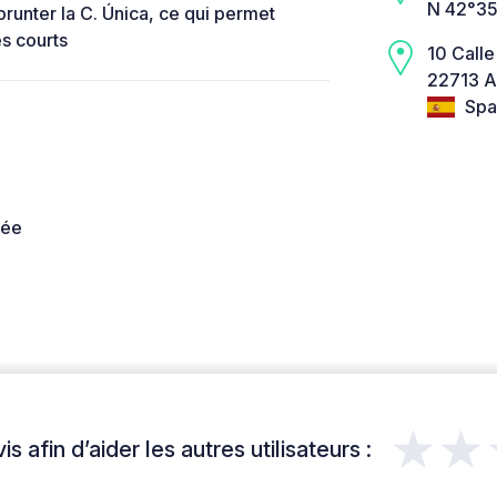
N 42°35
runter la C. Única, ce qui permet
ès courts
10 Calle
22713 A
Spa
née
★★
s afin d’aider les autres utilisateurs :