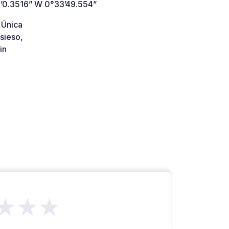
’0.3516” W 0°33’49.554”
 Única
sieso,
in
★★★