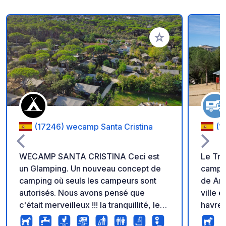
Ajouter à vos favori
(17246) wecamp Santa Cristina
(1
WECAMP SANTA CRISTINA Ceci est
Le Tra
un Glamping. Un nouveau concept de
campin
camping où seuls les campeurs sont
de Aro
autorisés. Nous avons pensé que
ville 
c'était merveilleux !!! la tranquillité, les
havre 
douches, les robinets pour se laver,
emplac