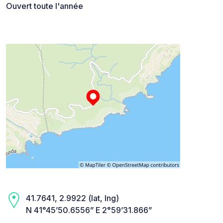
Ouvert toute l'année
41.7641, 2.9922 (lat, lng)
N 41°45’50.6556” E 2°59’31.866”