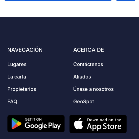
25 euros. si quieres llenar agua 30.
tambié
Mejor llamar por telefono o ir en
las pa
persona
nivela
mínimo
colocar
atenci
Muy se
NAVEGACIÓN
ACERCA DE
Lugares
Contáctenos
La carta
Aliados
Propietarios
Únase a nosotros
FAQ
GeoSpot