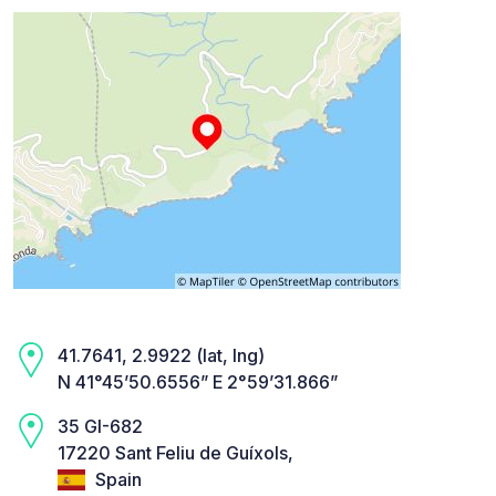
41.7641, 2.9922 (lat, lng)
N 41°45’50.6556” E 2°59’31.866”
35 GI-682
17220 Sant Feliu de Guíxols,
Spain