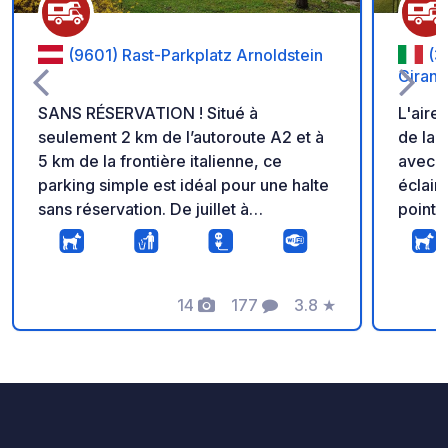
(9601) Rast-Parkplatz Arnoldstein
(3
Girand
SANS RÉSERVATION ! Situé à
L'aire
seulement 2 km de l’autoroute A2 et à
de la 
5 km de la frontière italienne, ce
avec u
parking simple est idéal pour une halte
éclair
sans réservation. De juillet à
points
septembre : 18 € par véhicule,
vidang
électricité en supplément. Wi-Fi gratuit,
branch
point de collecte des déchets et
service 
vidéosurveillance sont à votre
14
177
3.8
★
accéde
Photos
Commentaires
Note
disposition. Enregistrement en ligne sur
récept
place ! Durée maximale de séjour :
48 heures. De bons restaurants et une
excellente boulangerie se trouvent à
quelques pas dans le village. Un