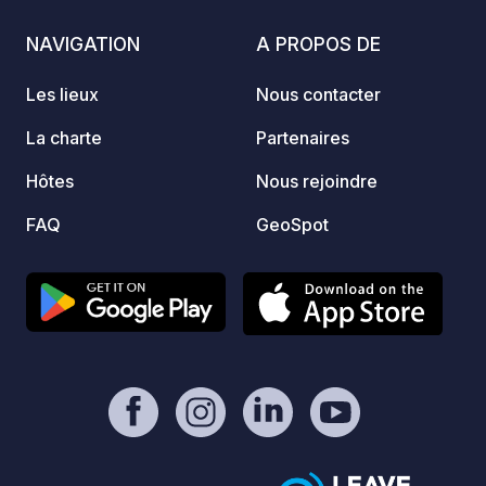
supermarché discount, une aire de
jeux, un sentier apicole et un parcours
NAVIGATION
A PROPOS DE
de santé sont situés à proximité
immédiate de l’aire de repos
Les lieux
Nous contacter
d’Arnoldstein.
La charte
Partenaires
Hôtes
Nous rejoindre
FAQ
GeoSpot