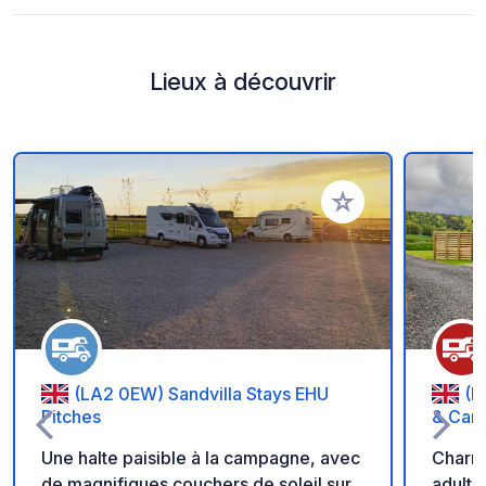
Lieux à découvrir
Ajouter à vos favori
(LA2 0EW) Sandvilla Stays EHU
(F
Pitches
& Car
Une halte paisible à la campagne, avec
Charma
de magnifiques couchers de soleil sur
adulte