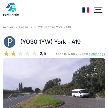
Accueil
Les lieux
(YO30 1YW) York - A19
(YO30 1YW) York - A19
2/5
Créé le 17.09.2021 par
nintendogx