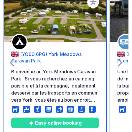
Ajouter à vos favori
(YO60 6PG) York Meadows
(L
Caravan Park
Pitche
Bienvenue au York Meadows Caravan
Une ha
Park ! Si vous recherchez un camping
de mag
paisible et à la campagne, idéalement
la baie de
desservi par les transports en commun
propos
vers York, vous êtes au bon endroit.
emplac
Situé dans le paisible village rural de
équipé
Sheriff Hutton, au cœur de terres
pour un
agricoles vallonnées, il est baigné par
l'arri
Easy online booking
la splendeur et la tranquillité des
un jar