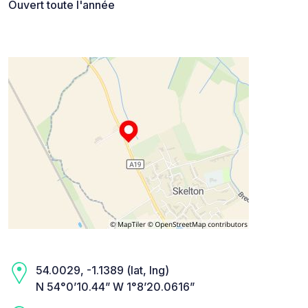
Ouvert toute l'année
54.0029, -1.1389 (lat, lng)
N 54°0’10.44” W 1°8’20.0616”