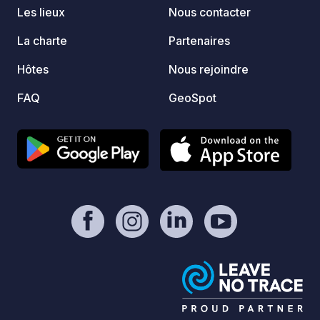
balades à vélo, des randonnées, des
plages 
Les lieux
Nous contacter
explorations de cascades, des
tyroliennes, des aventures
La charte
Partenaires
spéléologiques et des excursions en
Hôtes
Nous rejoindre
quad.
FAQ
GeoSpot