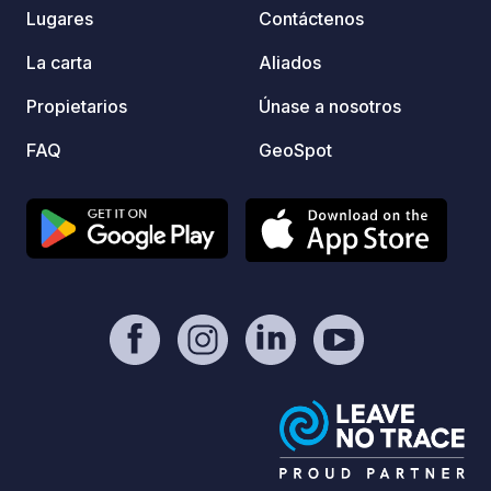
places
Lugares
Contáctenos
cascadas, tirolinas, aventura en cuevas
beache
y excursiones en quad.
La carta
Aliados
Propietarios
Únase a nosotros
FAQ
GeoSpot