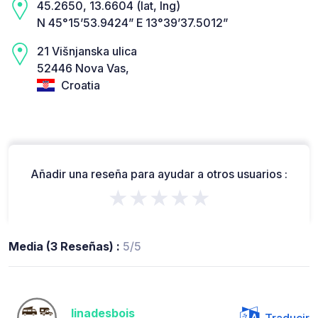
45.2650, 13.6604 (lat, lng)
N 45°15’53.9424” E 13°39’37.5012”
21 Višnjanska ulica
52446 Nova Vas,
Croatia
Añadir una reseña para ayudar a otros usuarios :
★★★★★
Media (3 Reseñas) :
5/5
linadesbois