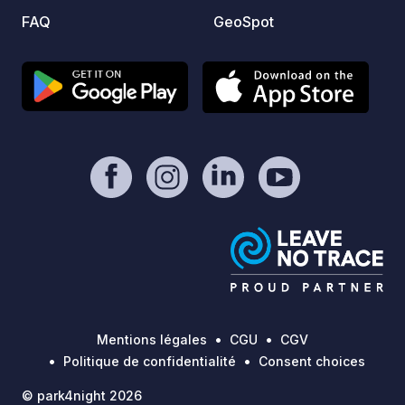
d'autr
FAQ
GeoSpot
Campin
Sonnen
Suisse saxon
nouvea
Pirna 
entre 
Suiss
spacie
un esp
cars e
dans un
d'une 
entretenue. Grâce 
liaiso
rejoin
Mentions légales
CGU
CGV
seulem
Politique de confidentialité
Consent choices
pouvez
© park4night 2026
(train