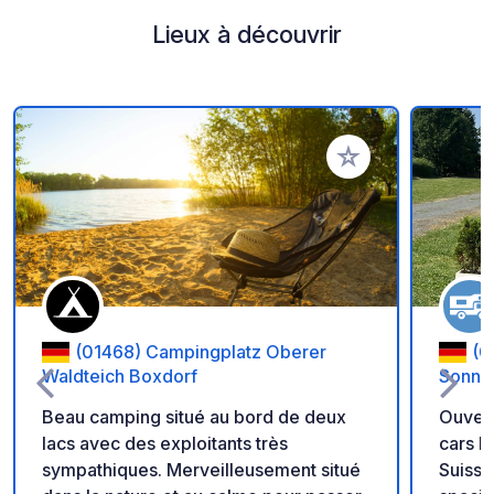
Lieux à découvrir
Ajouter à vos favori
(01468) Campingplatz Oberer
(0
Waldteich Boxdorf
Sonnen
Beau camping situé au bord de deux
Ouvertur
lacs avec des exploitants très
cars P
sympathiques. Merveilleusement situé
Suisse saxo