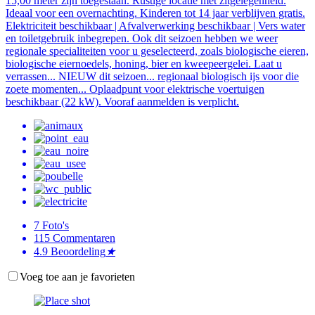
15,00 meter zijn toegestaan. Rustige locatie met zitgelegenheid.
Ideaal voor een overnachting. Kinderen tot 14 jaar verblijven gratis.
Elektriciteit beschikbaar | Afvalverwerking beschikbaar | Vers water
en toiletgebruik inbegrepen. Ook dit seizoen hebben we weer
regionale specialiteiten voor u geselecteerd, zoals biologische eieren,
biologische eiernoedels, honing, bier en kweepeergelei. Laat u
verrassen... NIEUW dit seizoen... regionaal biologisch ijs voor die
zoete momenten... Oplaadpunt voor elektrische voertuigen
beschikbaar (22 kW). Vooraf aanmelden is verplicht.
7
Foto's
115
Commentaren
4.9
Beoordeling
★
Voeg toe aan je favorieten