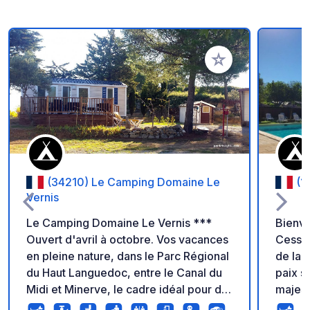
Ajouter à vos favori
(34210) Le Camping Domaine Le
(1
Vernis
Le Camping Domaine Le Vernis ***
Bienve
Ouvert d'avril à octobre. Vos vacances
Cesse. Situé à Mirepeisset en bor
en pleine nature, dans le Parc Régional
de la 
du Haut Languedoc, entre le Canal du
paix s
Midi et Minerve, le cadre idéal pour de
majest
nombreuses activités en pleine nature:
Carcas