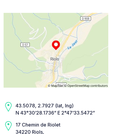
43.5078, 2.7927 (lat, lng)
N 43°30’28.1736” E 2°47’33.5472”
17 Chemin de Riolet
34220 Riols,