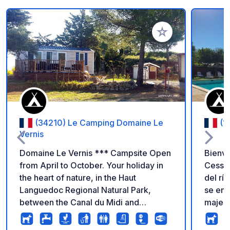
Añadir a tus favorito
(34210) Le Camping Domaine Le
(1
Vernis
Domaine Le Vernis *** Campsite Open
Bienve
from April to October. Your holiday in
Cesse. Situado en Mirepeisset, a or
the heart of nature, in the Haut
del rí
Languedoc Regional Natural Park,
se enc
between the Canal du Midi and
majest
Minerve, the ideal setting for numerous
y las 
outdoor activities: hiking, mountain
su acc