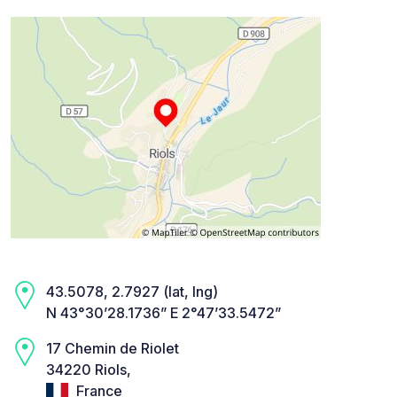
43.5078, 2.7927 (lat, lng)
N 43°30’28.1736” E 2°47’33.5472”
17 Chemin de Riolet
34220 Riols,
France