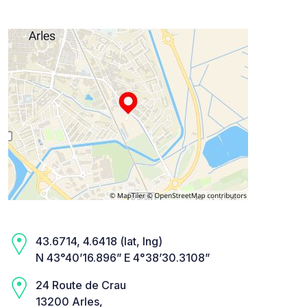
43.6714, 4.6418 (lat, lng)
N 43°40’16.896” E 4°38’30.3108”
24 Route de Crau
13200 Arles,