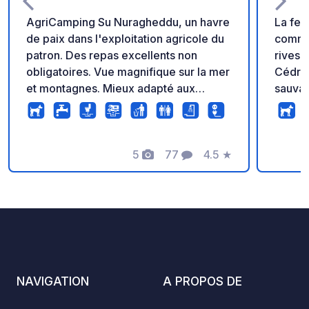
AgriCamping Su Nuragheddu, un havre
La fer
de paix dans l'exploitation agricole du
commun
patron. Des repas excellents non
rives 
obligatoires. Vue magnifique sur la mer
Cédrin
et montagnes. Mieux adapté aux
sauva
fourgons ou petits motorhome. Route
(moufl
blanche en terre pendant 1,5 km situé
et renards). Dans 
au km 114 de ss125.
nature
5
77
4.5
★
chemin
Photos
Commentaires
Note
facile
véhicules. Le camp
propos
avec v
des em
une vu
montag
NAVIGATION
A PROPOS DE
sanita
électr