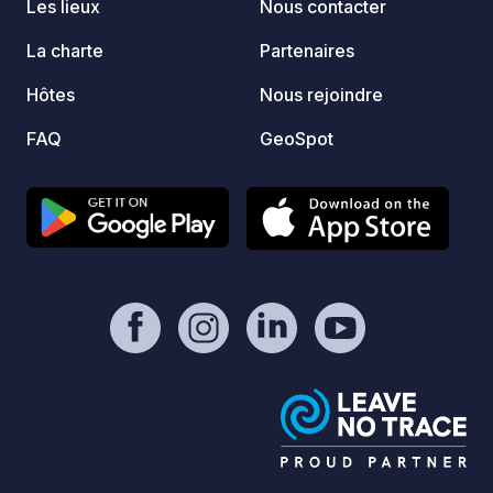
Les lieux
Nous contacter
chaude so
kayak,
La charte
Partenaires
bord d
Hôtes
Nous rejoindre
inoubliable. Des v
campin
FAQ
GeoSpot
agrito
unique
s'imme
profit
partic
agricoles. Passer vos
campin
permet
savour
de viv
pour u
famille. Explorer la Sardai
campin
parcour