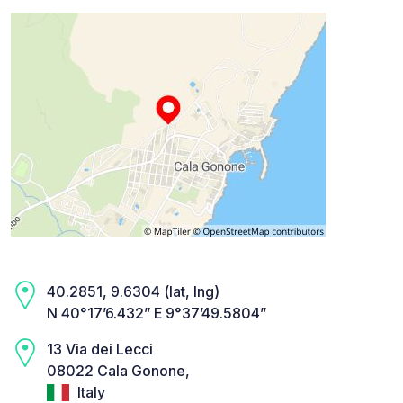
40.2851, 9.6304 (lat, lng)
N 40°17’6.432” E 9°37’49.5804”
13 Via dei Lecci
08022 Cala Gonone,
Italy