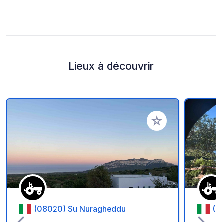
Lieux à découvrir
Ajouter à vos favori
(08020) Su Nuragheddu
(0