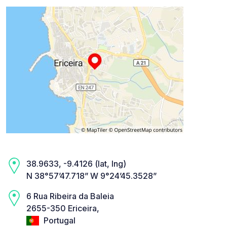
38.9633, -9.4126 (lat, lng)
N 38°57’47.718” W 9°24’45.3528”
6 Rua Ribeira da Baleia
2655-350 Ericeira,
Portugal