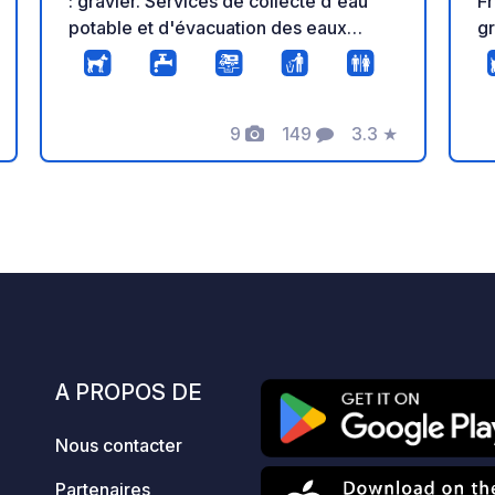
: gravier. Services de collecte d'eau
Fr
potable et d'évacuation des eaux
g
grises et noires. Éclairage de nuit.
fo
Douches à 20 mètres au centre sportif
pr
municipal pour 2,60 €/personne
envir
Plusieurs restaurants, supermarchés,
9
149
3.3
★
de
Photos
Commentaires
Note
centre de santé... le tout à moins de 5
él
minutes à pied. Réservez en ligne avec
pr
lecteur de plaque d'immatriculation et
st
ouverture automatique des portes ou
accès. Béné
en appelant le 609 91 95 15 Paiement :
gr
carte, Bizum ou espèces Heure
sa
d'arrivée : jusqu'à 21h00. Heure de
ou
départ : 13h00
L
PAR
A PROPOS DE
le
r
Nous contacter
su
""
Partenaires