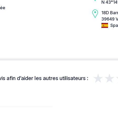
N 43°14
née
18D Bar
39649 Vi
Spa
★★
s afin d’aider les autres utilisateurs :