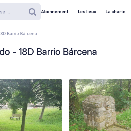
Abonnement
Les lieux
La charte
Rechercher
 18D Barrio Bárcena
edo - 18D Barrio Bárcena