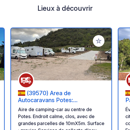
Lieux à découvrir
r à vos favoris
Ajouter à vos fav
(39570) Area de
Autocaravans Potes:
P
CAMPERPARK
M
Aire de camping-car au centre de
Év
Potes. Endroit calme, clos, avec de
ci
grandes parcelles de 10mX5m. Surface
co