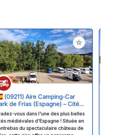
oris
Ajouter à vos favoris
(09211) Aire Camping-Car
(09339
ark de Frías (Espagne) – Cité
édiévale et Nature.
adez-vous dans l'une des plus belles
Merci de ne 
tés médiévales d'Espagne ! Située en
dans les san
ntrebas du spectaculaire château de
à votre dispo