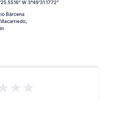
’25.5516” W 3°49’31.1772”
rio Bárcena
llacarriedo,
in
★★★