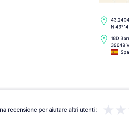
43.2404,
N 43°14
18D Bar
39649 Vi
Spa
★★
a recensione per aiutare altri utenti :