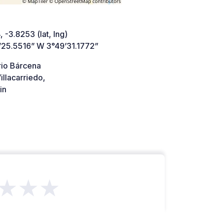
 -3.8253 (lat, lng)
’25.5516” W 3°49’31.1772”
rio Bárcena
llacarriedo,
in
★★★