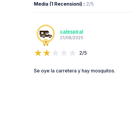
Media (1 Recensioni) :
2/5
calespiral
21/08/2025
2/5
Se oye la carretera y hay mosquitos.