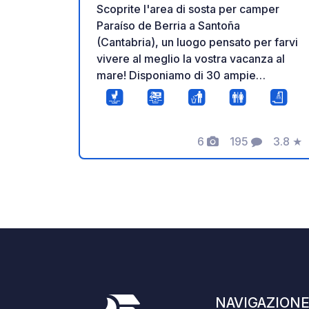
Scoprite l'area di sosta per camper
Paraíso de Berria a Santoña
(Cantabria), un luogo pensato per farvi
vivere al meglio la vostra vacanza al
mare! Disponiamo di 30 ampie
piazzole di 50 m² in una posizione
privilegiata a pochi passi dal mare e
immerse in un'atmosfera
impareggiabile. Nella nostra struttura
6
195
3.8
★
Foto
Commenti
Valuta
troverete tutti i servizi necessari per il
vostro camper: area per lo smaltimento
delle acque grigie, servizi igienici e
docce con acqua calda, Wi-Fi, un
ristorante e una terrazza con musica
dal vivo per rilassarvi godendovi il
panorama e l'atmosfera migliori. Siamo
inoltre autorizzati per la sosta notturna,
per garantirvi un soggiorno in totale
NAVIGAZION
tranquillità. Disponiamo di un punto di