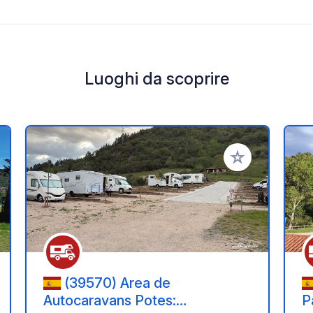
Luoghi da scoprire
i ai tuoi preferiti
Aggiungi ai tuoi p
(39570) Area de
Autocaravans Potes:
P