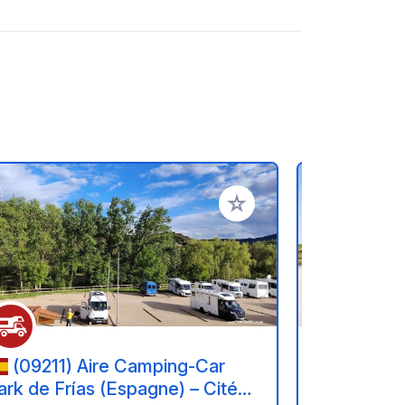
referiti
Aggiungi ai tuoi preferiti
(09211) Aire Camping-Car
(09339
ark de Frías (Espagne) – Cité