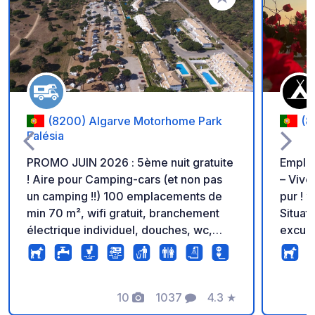
Ajouter à vos favori
(8200) Algarve Motorhome Park
(8
Falésia
PROMO JUIN 2026 : 5ème nuit gratuite
Emplac
! Aire pour Camping-cars (et non pas
– Vive
un camping !!) 100 emplacements de
pur ! ✨ – Entouré d'orangeraies –
min 70 m², wifi gratuit, branchement
Situati
électrique individuel, douches, wc,
excurs
service de laverie, bancs et tables à
ferme 
disposition, aire de pétanque, tri
servia
sélectif des déchets, vidéo
courte
surveillance. Accès direct à la plage
10
1037
4.3
★
compa
Photos
Commentaires
Note
"Praia da Falésia", proximité de
ouvert