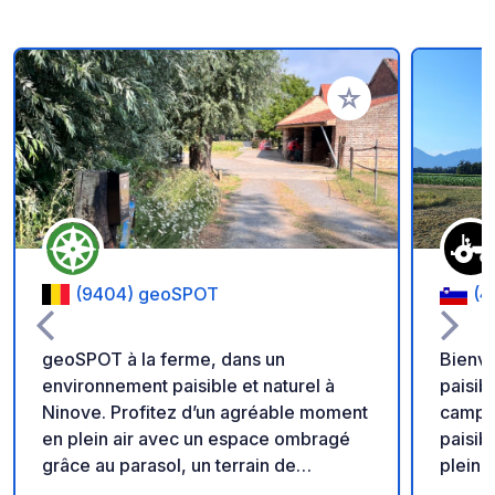
Ajouter à vos favori
(9404) geoSPOT
(4
geoSPOT à la ferme, dans un
Bienve
environnement paisible et naturel à
paisib
Ninove. Profitez d’un agréable moment
campagne slo
en plein air avec un espace ombragé
paisibl
grâce au parasol, un terrain de
pleine
pétanque et des balades à poney pour
authen