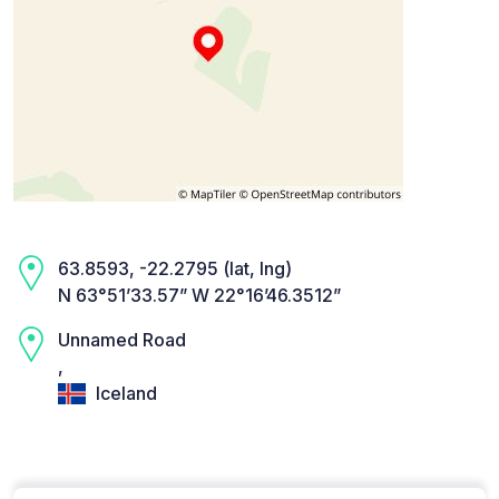
63.8593, -22.2795 (lat, lng)
N 63°51’33.57” W 22°16’46.3512”
Unnamed Road
,
Iceland