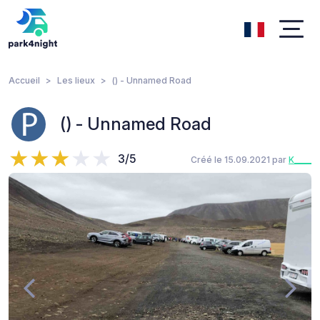
Accueil
Les lieux
() - Unnamed Road
() - Unnamed Road
3/5
Créé le 15.09.2021 par
K____