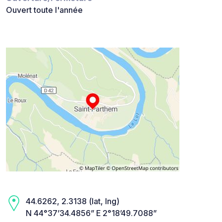
Ouvert toute l'année
44.6262, 2.3138 (lat, lng)
N 44°37’34.4856” E 2°18’49.7088”