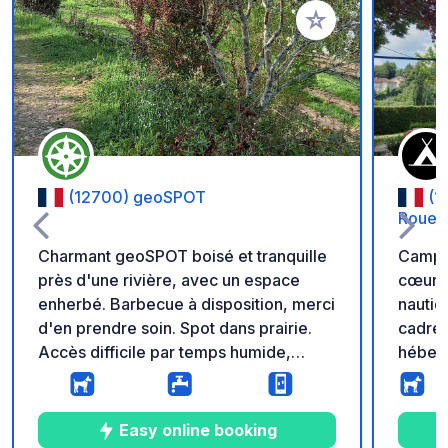
Ajouter à vos favori
(12700) geoSPOT
(1
Rouer
Charmant geoSPOT boisé et tranquille
Campin
près d'une rivière, avec un espace
cœur d
enherbé. Barbecue à disposition, merci
nautiq
d'en prendre soin. Spot dans prairie.
cadre 
Accès difficile par temps humide,
héberg
réservé aux 4x4. Sur D558, panneau
proxim
park4night indique où tourner.
propos
Contactez le propriétaire si besoin.
pour c
Easy online booking
Rappel : - Pensez à enregistrer le