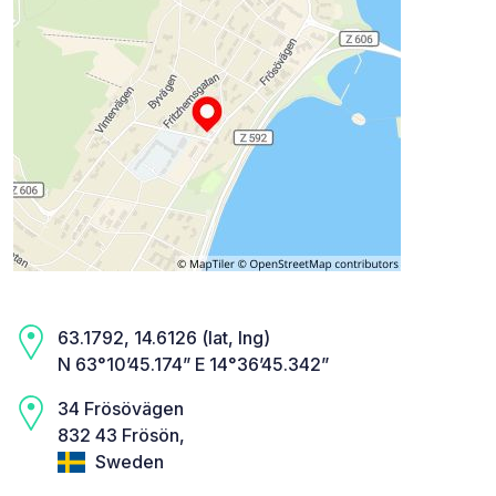
63.1792, 14.6126 (lat, lng)
N 63°10’45.174” E 14°36’45.342”
34 Frösövägen
832 43 Frösön,
Sweden