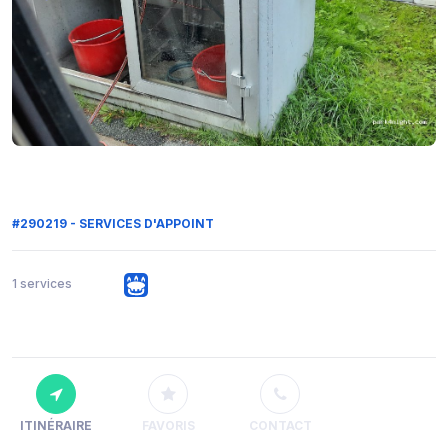
#290219 - SERVICES D'APPOINT
1 services
ITINÉRAIRE
FAVORIS
CONTACT