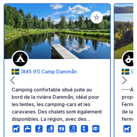
Ajouter à vos favori
(845 91) Camp Dammån
(8
Camping confortable situé juste au
----À 
bord de la rivière Dammån, idéal pour
propos
les tentes, les camping-cars et les
Fermé 
caravanes. Des chalets sont également
de la 
disponibles. La région, avec des
ferme 
rivières sauvages, des forêts et des
suédoi
montagnes, offre diverses options pour
découv