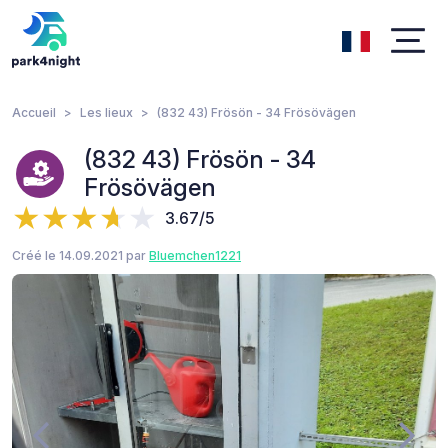
Accueil
Les lieux
(832 43) Frösön - 34 Frösövägen
(832 43) Frösön - 34
Frösövägen
3.67/5
Créé le 14.09.2021 par
Bluemchen1221