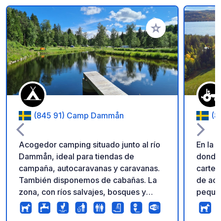
Añadir a tus favorito
(845 91) Camp Dammån
(8
Acogedor camping situado junto al río
En la 
Dammån, ideal para tiendas de
donde 
campaña, autocaravanas y caravanas.
cartel
También disponemos de cabañas. La
de ac
zona, con ríos salvajes, bosques y
pequeñ
montañas, ofrece diversas opciones
natura
para practicar senderismo, kayak,
animal