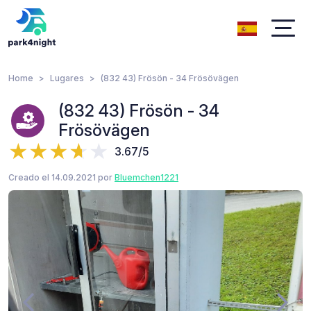
Home
Lugares
(832 43) Frösön - 34 Frösövägen
(832 43) Frösön - 34
Frösövägen
3.67/5
Creado el 14.09.2021 por
Bluemchen1221