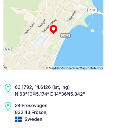
63.1792, 14.6126 (lat, lng)
N 63°10’45.174” E 14°36’45.342”
34 Frösövägen
832 43 Frösön,
Sweden