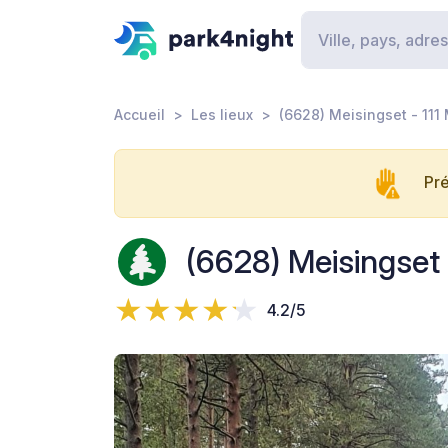
Accueil
Les lieux
(6628) Meisingset - 11
Pré
(6628) Meisingset 
4.2/5