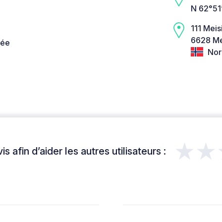
N 62°51
111 Mei
6628 Me
née
Nor
★★
s afin d’aider les autres utilisateurs :