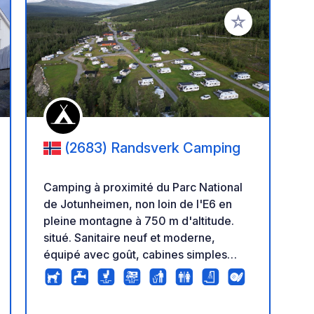
r à vos favoris
Ajouter à vos fav
(2683) Randsverk Camping
Camping à proximité du Parc National
de Jotunheimen, non loin de l'E6 en
pleine montagne à 750 m d'altitude.
situé. Sanitaire neuf et moderne,
équipé avec goût, cabines simples
avec douche, lavabo et WC. Grand
terrain, avec prairie solide. Il y a
également des espaces asphaltés à