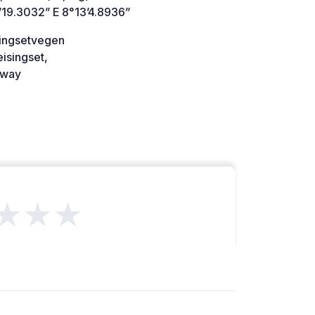
’19.3032” E 8°13’4.8936”
singsetvegen
isingset,
way
★★★