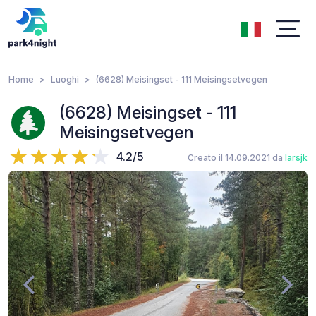
Home
Luoghi
(6628) Meisingset - 111 Meisingsetvegen
(6628) Meisingset - 111
Meisingsetvegen
4.2/5
Creato il 14.09.2021 da
larsjk