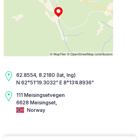
62.8554, 8.2180 (lat, lng)
N 62°51’19.3032” E 8°13’4.8936”
111 Meisingsetvegen
6628 Meisingset,
Norway