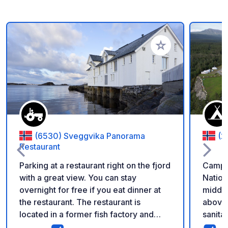
Aggiungi ai tuoi pref
(6530) Sveggvika Panorama
(2
Restaurant
Parking at a restaurant right on the fjord
Campsi
with a great view. You can stay
Nation
overnight for free if you eat dinner at
middle
the restaurant. The restaurant is
above 
located in a former fish factory and
sanitar
also offers breakfast for campers.
single