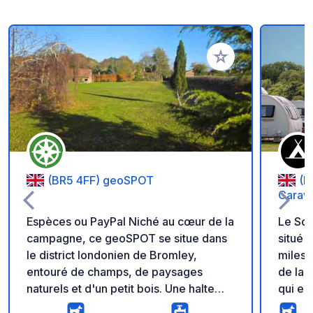
Ajouter à vos favori
(BR5 4FF) geoSPOT
(B
Carav
Espèces ou PayPal Niché au cœur de la
Le Sou
campagne, ce geoSPOT se situe dans
situé 
le district londonien de Bromley,
miles 
entouré de champs, de paysages
de la 
naturels et d'un petit bois. Une halte
qui en
rurale paisible, idéale pour les
les si