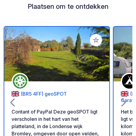
Plaatsen om te ontdekken
Voeg toe aan je fav
(BR5 4FF) geoSPOT
(B
Carav
Contant of PayPal Deze geoSPOT ligt
Het be
verscholen in het hart van het
ligt vi
platteland, in de Londense wijk
kilome
Bromley, omgeven door open velden,
kilome