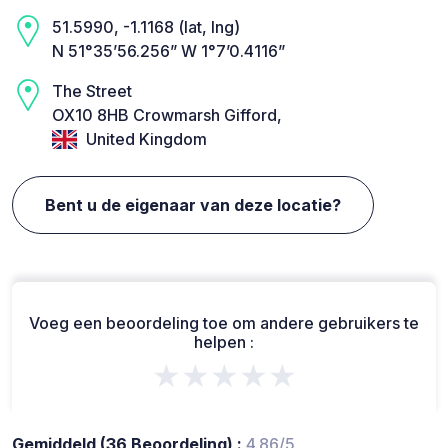
51.5990, -1.1168 (lat, lng)
N 51°35’56.256” W 1°7’0.4116”
The Street
OX10 8HB Crowmarsh Gifford,
United Kingdom
Bent u de eigenaar van deze locatie?
Voeg een beoordeling toe om andere gebruikers te
helpen :
★★★★★
Gemiddeld (36 Beoordeling) :
4.86/5