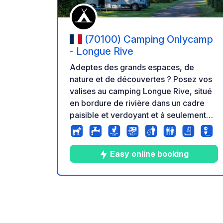
(70100) Camping Onlycamp
- Longue Rive
Adeptes des grands espaces, de
nature et de découvertes ? Posez vos
valises au camping Longue Rive, situé
en bordure de rivière dans un cadre
paisible et verdoyant et à seulement
quelques pas du centre-ville de Gray,
classée Cité de Caractère. Entre amis
ou en famille, créez de jolis souvenirs
Easy online booking
et promenez-vous à pied ou à vélo le
long de la Voie Bleue et savourez les
paysages qui s’offrent à vous. Pour nos
7
53
4.4
★
Photos
Commentaire
Note
touristes au pied marin, naviguez sur la
Saône et découvrez la région sous un
tout autre angle ! Le camping possède