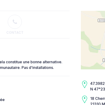
CONTACT
 cela constitue une bonne alternative.
unautaire. Pas d'installations.
47.3982,
N 47°23
18 Chem
née
21310 M