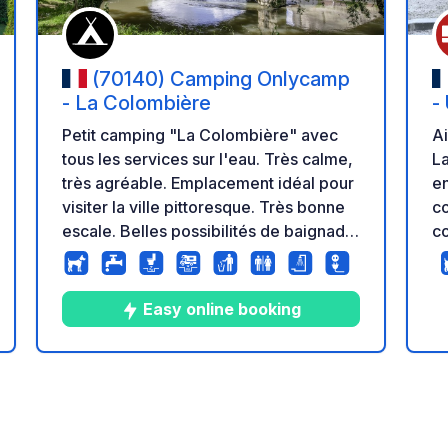
(70140) Camping Onlycamp
- La Colombière
-
Petit camping "La Colombière" avec
A
tous les services sur l'eau. Très calme,
Lac de 
très agréable. Emplacement idéal pour
en
visiter la ville pittoresque. Très bonne
c
escale. Belles possibilités de baignade
commun.
à proximité avec un bar l'été sur l'île.
l'
Po
pr
Easy online booking
Bo
Ga
la C
9
66
4.6
★
s
Photos
Commentaires
Note
C
vi
le