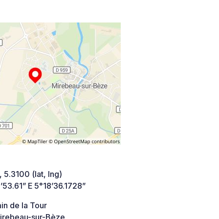
 5.3100 (lat, lng)
’53.61” E 5°18’36.1728”
in de la Tour
irebeau-sur-Bèze,