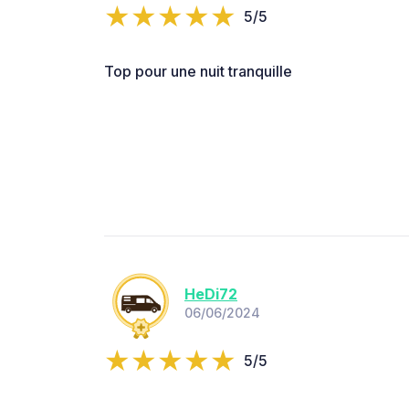
5/5
Top pour une nuit tranquille
HeDi72
06/06/2024
5/5