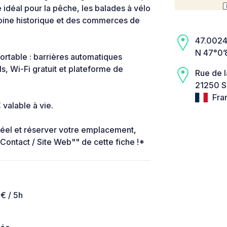
e idéal pour la pêche, les balades à vélo
moine historique et des commerces de
47.0024,
N 47°0’
fortable : barrières automatiques
s, Wi-Fi gratuit et plateforme de
Rue de l
21250 S
Fra
alable à vie.
 réel et réserver votre emplacement,
""Contact / Site Web"" de cette fiche !*
 € / 5h