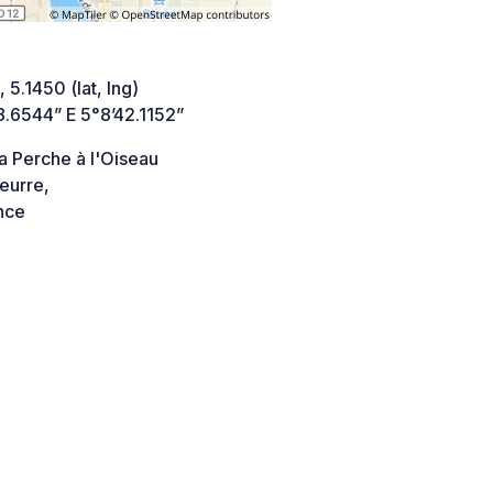
 5.1450 (lat, lng)
8.6544” E 5°8’42.1152”
a Perche à l'Oiseau
eurre,
nce