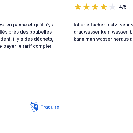
4/5
st en panne et qu’il n’y a
toller eifacher platz, seh
allés près des poubelles
grauwasser kein wasser. b
ent, il y a des déchets,
kann man wasser herausla
e payer le tarif complet
Traduire