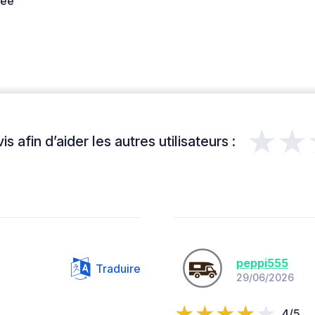
née
★★
s afin d’aider les autres utilisateurs :
peppi555
Traduire
29/06/2026
4/5