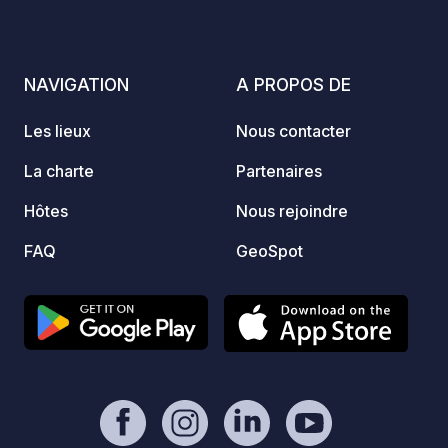
avec t
Cash Paypal et
comme
NAVIGATION
A PROPOS DE
des so
etc. ..
Les lieux
Nous contacter
La charte
Partenaires
Hôtes
Nous rejoindre
FAQ
GeoSpot