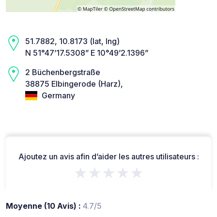
51.7882, 10.8173 (lat, lng)
N 51°47’17.5308” E 10°49’2.1396”
2 Büchenbergstraße
38875 Elbingerode (Harz),
Germany
Ajoutez un avis afin d’aider les autres utilisateurs :
★★★★★
Moyenne (10 Avis) :
4.7/5