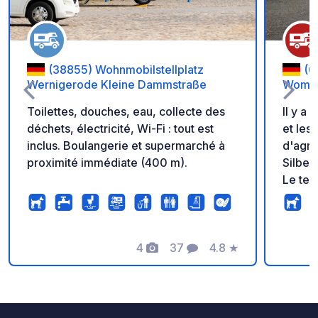
(38855) Wohnmobilstellplatz
(0
Wernigerode Kleine Dammstraße
Womop
Toilettes, douches, eau, collecte des
Il y a
déchets, électricité, Wi-Fi : tout est
et les
inclus. Boulangerie et supermarché à
d'agra
proximité immédiate (400 m).
Silber
Le ter
tout da
access
s'arrê
4
37
4.8
★
vous p
Photos
Commentaires
Note
pour v
et Hal
Le pai
et de 