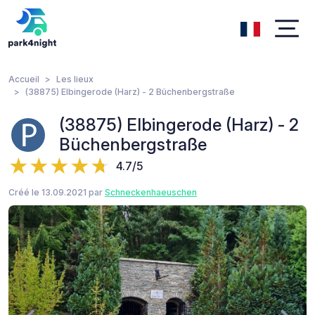
Accueil
Les lieux
(38875) Elbingerode (Harz) - 2 Büchenbergstraße
(38875) Elbingerode (Harz) - 2
Büchenbergstraße
4.7/5
Créé le 13.09.2021 par
Schneckenhaeuschen