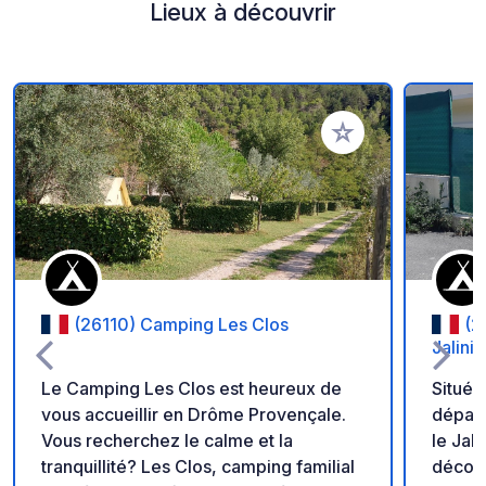
Lieux à découvrir
Ajouter à vos favori
(26110) Camping Les Clos
(2
Jalinie
Le Camping Les Clos est heureux de
Situé 
vous accueillir en Drôme Provençale.
dépar
Vous recherchez le calme et la
le Jali
tranquillité? Les Clos, camping familial
découv