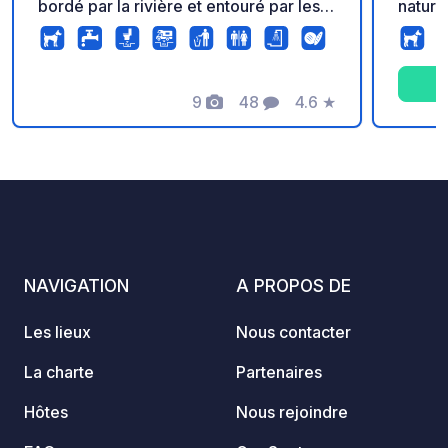
bordé par la rivière et entouré par les
nature
oliviers, vous propose le soleil de
Gorges
Provence à Nyons Pour un séjour
établi
reposant à 1 km seulement du village.
ressou
9
48
4.6
★
montag
Photos
Commentaires
Note
des pa
Julien
randon
famille
NAVIGATION
A PROPOS DE
Les lieux
Nous contacter
La charte
Partenaires
Hôtes
Nous rejoindre