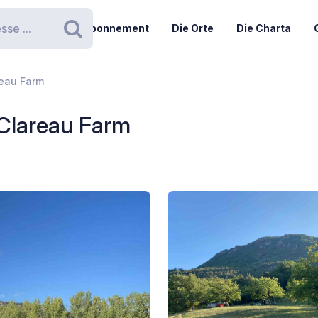
Abonnement
Die Orte
Die Charta
Suchen
eau Farm
Clareau Farm