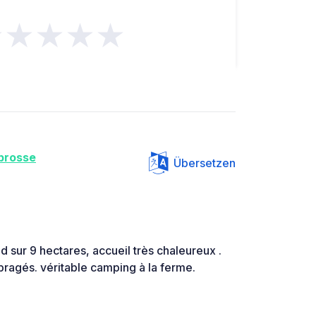
★★★★★
brosse
Übersetzen
nd sur 9 hectares, accueil très chaleureux .
agés. véritable camping à la ferme.