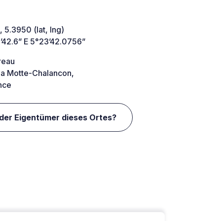
 5.3950 (lat, lng)
’42.6” E 5°23’42.0756”
reau
a Motte-Chalancon,
nce
 der Eigentümer dieses Ortes?