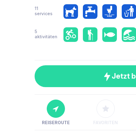
11
services
5
aktivitäten
Jetzt 
REISEROUTE
FAVORITEN