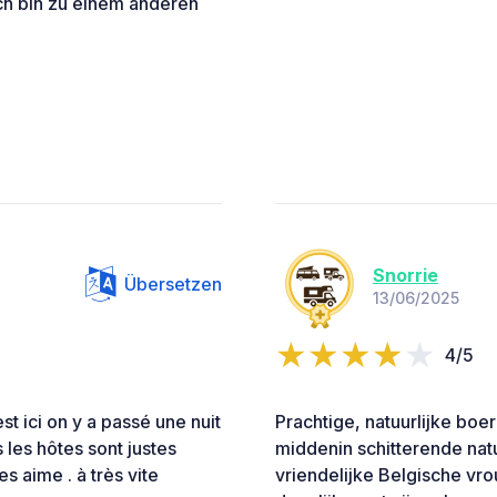
ich bin zu einem anderen
Snorrie
Übersetzen
13/06/2025
4/5
t ici on y a passé une nuit
Prachtige, natuurlijke bo
les hôtes sont justes
middenin schitterende natu
s aime . à très vite
vriendelijke Belgische vr