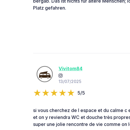
bergab. Das ist nichts für ältere Menschen; 
Platz gefahren.
Vivitom84
13/07/2025
5/5
si vous cherchez de l espace et du calme c es
et on y reviendra WC et douche très propres 
super une jolie rencontre de vie comme on le