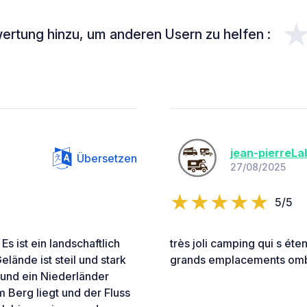
ertung hinzu, um anderen Usern zu helfen :
jean-pierreLa
Übersetzen
27/08/2025
5/5
s ist ein landschaftlich
très joli camping qui s éte
lände ist steil und stark
grands emplacements ombr
 und ein Niederländer
m Berg liegt und der Fluss