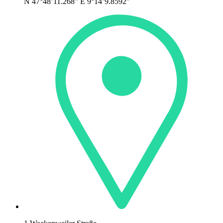
N 47°48’11.268” E 9°14’9.8592”