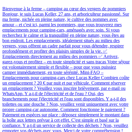
Bienvenue à la ferme – camping au cœur des vergers de pommiers
Bonjour, je suis Lucas Keller, 27 ans, et arboriculteur passionné. Sur
ma ferme, nichée en pleine nature, je cultive des pommes avec
amour – et c'est ici, parmi les pommiers, que vous trouverez mes
emplacements pour camping-cars, aménagés avec soin. Si vous
recherchez le calme et la tranquillité en pleine nature, vous êtes au
bon endroit. Les emplacements, idéalement situés au milieu des
vergers, vous offrent un cadre parfait pour vous détendre, respirer
profondément et profiter des plaisirs simples de la vie. ✅
Emplacements directement au milieu des pommiers ✅ Arrivez,
garez-vous et profitez – en toute simplicité et sans tracas Votre séjour
est volontairement simple et flexible – pour que vous puissiez
camper immédiatement, en toute sérénité. Mini-FAQ –
Emplacements pour camping-cars chez Lucas Keller Combien coûte
un emplacement ? 20 € par nuit et par véhicule. Comment réserver
un emplacement ? Veuillez vous inscrire brièvement, par e-mail ou
WhatsApp. Y a-t-il de l'électricité et de l'eau ? Oui, des
branchements pour l'électricité et l'eau sont disponibles. Y a-t-il des
toilettes ou une douche ? Non, veuillez venir uniquement avec votre
propre camping-car autonome. Comment fonctionne le paiement ?
Paiement en espèces sur place : déposez simplement le montant dans
la boîte aux lettres prévue à cet effet. C'est simple et basé sur la
confiance. Y a-t-il un service de collecte des déchets ? Non, veuillez
emporter vos déchets avec vous. Merci de votre compréhension !