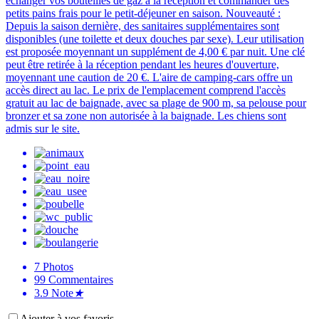
échanger vos bouteilles de gaz à la réception et commander des
petits pains frais pour le petit-déjeuner en saison. Nouveauté :
Depuis la saison dernière, des sanitaires supplémentaires sont
disponibles (une toilette et deux douches par sexe). Leur utilisation
est proposée moyennant un supplément de 4,00 € par nuit. Une clé
peut être retirée à la réception pendant les heures d'ouverture,
moyennant une caution de 20 €. L'aire de camping-cars offre un
accès direct au lac. Le prix de l'emplacement comprend l'accès
gratuit au lac de baignade, avec sa plage de 900 m, sa pelouse pour
bronzer et sa zone non autorisée à la baignade. Les chiens sont
admis sur le site.
7
Photos
99
Commentaires
3.9
Note
★
Ajouter à vos favoris