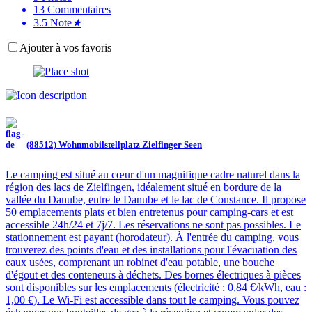
13
Commentaires
3.5
Note
★
Ajouter à vos favoris
(88512) Wohnmobilstellplatz Zielfinger Seen
Le camping est situé au cœur d'un magnifique cadre naturel dans la
région des lacs de Zielfingen, idéalement situé en bordure de la
vallée du Danube, entre le Danube et le lac de Constance. Il propose
50 emplacements plats et bien entretenus pour camping-cars et est
accessible 24h/24 et 7j/7. Les réservations ne sont pas possibles. Le
stationnement est payant (horodateur). À l'entrée du camping, vous
trouverez des points d'eau et des installations pour l'évacuation des
eaux usées, comprenant un robinet d'eau potable, une bouche
d'égout et des conteneurs à déchets. Des bornes électriques à pièces
sont disponibles sur les emplacements (électricité : 0,84 €/kWh, eau :
1,00 €). Le Wi-Fi est accessible dans tout le camping. Vous pouvez