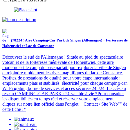
(78224 ) Aire Camping-Car Park de Singen (Allemagne) – Forteresse de
Hohentwiel et Lac de Constance
Découvrez le sud de l'Allemagne ! Située au pied du spectaculaire
volcan et de la forteresse médiévale de Hohentwiel, cette aire
moderne est le camp de base parfait pour explorer la ville de Singen
et rejoindre rapidement les rives magnifiques du lac de Constance.
Profitez de prestations de qualité pour votre étape internationale :
emplacements plats et stabilisés, électricité pour chaque camping-car,
Wi-Fi gratuit, borne de services et accès sécurisé 24h/24. L'accès au
réseau CAMPING-CAR PARK : 5€ valable à vie *Pour consulter
les disponibilités en temps réel et réserver votre emplacement,
cliquez sur notre lien officiel dans l'onglet ""Contact / Site Web"" de
cette fiche !*