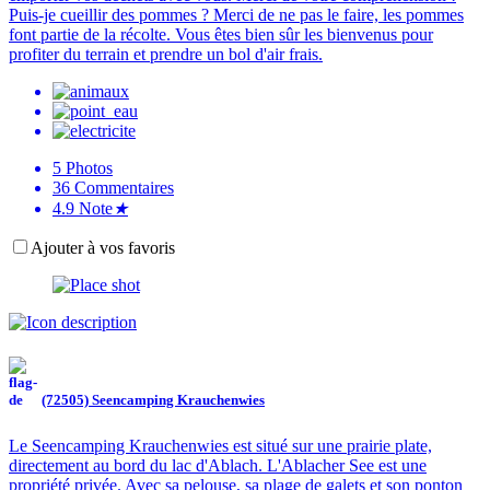
Puis-je cueillir des pommes ? Merci de ne pas le faire, les pommes
font partie de la récolte. Vous êtes bien sûr les bienvenus pour
profiter du terrain et prendre un bol d'air frais.
5
Photos
36
Commentaires
4.9
Note
★
Ajouter à vos favoris
(72505) Seencamping Krauchenwies
Le Seencamping Krauchenwies est situé sur une prairie plate,
directement au bord du lac d'Ablach. L'Ablacher See est une
propriété privée. Avec sa pelouse, sa plage de galets et son ponton