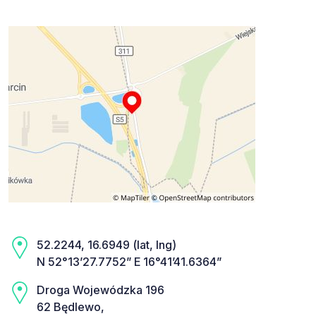
52.2244, 16.6949 (lat, lng)
N 52°13’27.7752” E 16°41’41.6364”
Droga Wojewódzka 196
62 Będlewo,