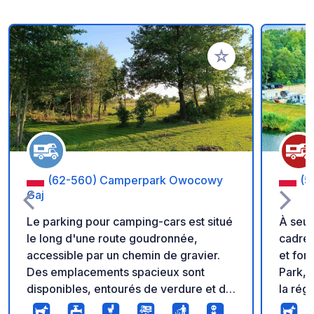
Ajouter à vos favori
(62-560) Camperpark Owocowy
(5
Gaj
Le parking pour camping-cars est situé
À seul
le long d'une route goudronnée,
cadre 
accessible par un chemin de gravier.
et for
Des emplacements spacieux sont
Park, 
disponibles, entourés de verdure et de
la rég
jeunes arbres fruitiers. Un point d'eau
loisir