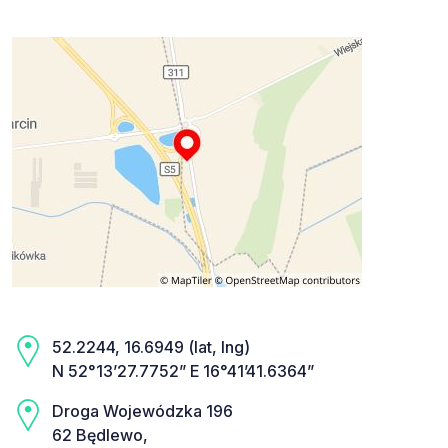
52.2244, 16.6949 (lat, lng)
N 52°13’27.7752” E 16°41’41.6364”
Droga Wojewódzka 196
62 Będlewo,