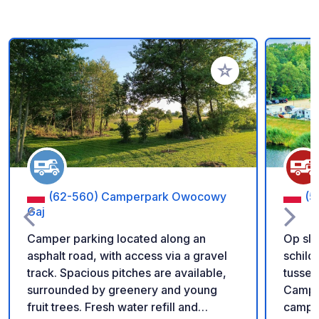
Voeg toe aan je fav
(62-560) Camperpark Owocowy
(5
Gaj
Camper parking located along an
Op sle
asphalt road, with access via a gravel
schild
track. Spacious pitches are available,
tussen
surrounded by greenery and young
Camper
fruit trees. Fresh water refill and
camper