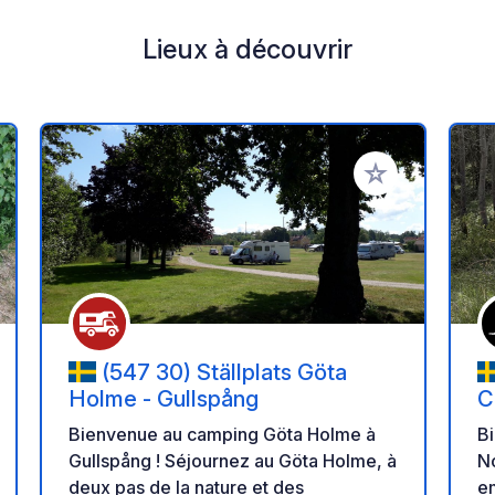
Lieux à découvrir
r à vos favoris
Ajouter à vos fav
(547 30) Ställplats Göta
Holme - Gullspång
C
Bienvenue au camping Göta Holme à
Bi
Gullspång ! Séjournez au Göta Holme, à
N
deux pas de la nature et des
em