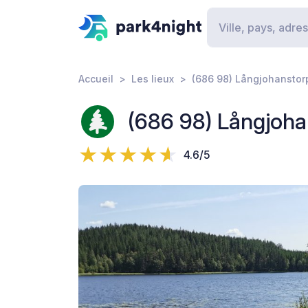
Accueil
Les lieux
(686 98) Långjohanstor
(686 98) Långjoha
4.6/5