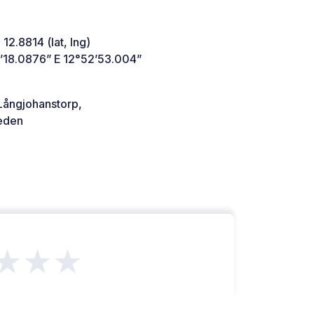
 12.8814 (lat, lng)
’18.0876” E 12°52’53.004”
Långjohanstorp,
den
★★★