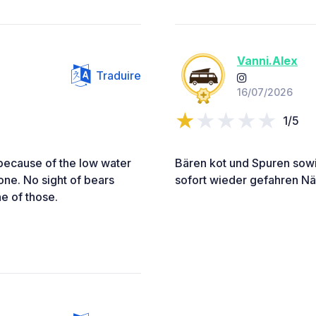
Vanni.Alex
Traduire
16/07/2026
1/5
 because of the low water
Bären kot und Spuren sow
one. No sight of bears
sofort wieder gefahren Nä
e of those.