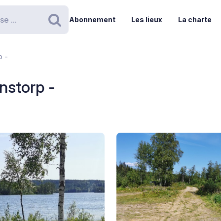
Abonnement
Les lieux
La charte
Rechercher
p -
nstorp -