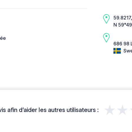
59.8217,
N 59°49
née
686 98 
Swe
★★
s afin d’aider les autres utilisateurs :