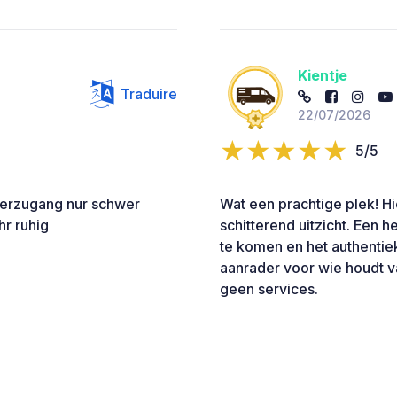
Kientje
Traduire
22/07/2026
5/5
serzugang nur schwer
Wat een prachtige plek! Hi
hr ruhig
schitterend uitzicht. Een h
te komen en het authentie
aanrader voor wie houdt van
geen services.