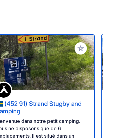
oris
Ajouter à vos favoris
(452 91) Strand Stugby and
(452 31
amping
Strömsta
envenue dans notre petit camping.
First Camp C
ous ne disposons que de 6
camping pais
placements. Il est situé dans un
la campagne