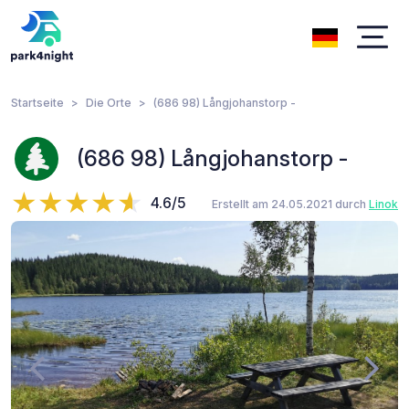
Startseite
Die Orte
(686 98) Långjohanstorp -
(686 98) Långjohanstorp -
4.6/5
Erstellt am 24.05.2021 durch
Linok