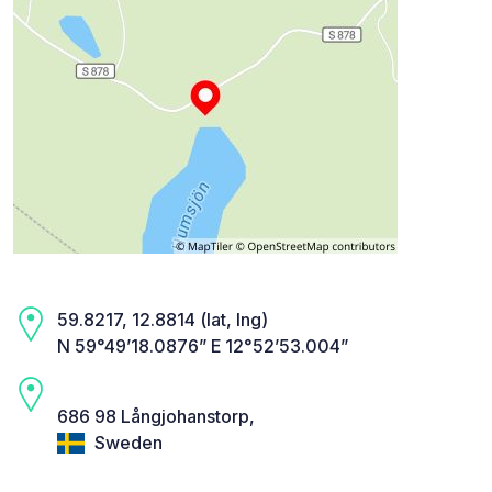
59.8217, 12.8814 (lat, lng)
N 59°49’18.0876” E 12°52’53.004”
686 98 Långjohanstorp,
Sweden