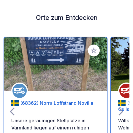
Orte zum Entdecken
Zu Ihren Favoriten 
(68362) Norra Loffstrand Novilla
(5
Gullsp
Unsere geräumigen Stellplätze in
Willk
Värmland liegen auf einem ruhigen
Wohnmo