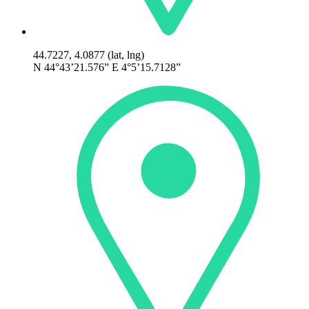
44.7227, 4.0877 (lat, lng)
N 44°43’21.576” E 4°5’15.7128”