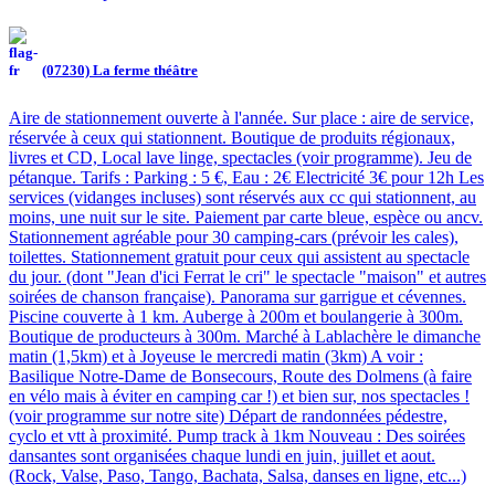
(07230) La ferme théâtre
Aire de stationnement ouverte à l'année. Sur place : aire de service,
réservée à ceux qui stationnent. Boutique de produits régionaux,
livres et CD, Local lave linge, spectacles (voir programme). Jeu de
pétanque. Tarifs : Parking : 5 €, Eau : 2€ Electricité 3€ pour 12h Les
services (vidanges incluses) sont réservés aux cc qui stationnent, au
moins, une nuit sur le site. Paiement par carte bleue, espèce ou ancv.
Stationnement agréable pour 30 camping-cars (prévoir les cales),
toilettes. Stationnement gratuit pour ceux qui assistent au spectacle
du jour. (dont "Jean d'ici Ferrat le cri" le spectacle "maison" et autres
soirées de chanson française). Panorama sur garrigue et cévennes.
Piscine couverte à 1 km. Auberge à 200m et boulangerie à 300m.
Boutique de producteurs à 300m. Marché à Lablachère le dimanche
matin (1,5km) et à Joyeuse le mercredi matin (3km) A voir :
Basilique Notre-Dame de Bonsecours, Route des Dolmens (à faire
en vélo mais à éviter en camping car !) et bien sur, nos spectacles !
(voir programme sur notre site) Départ de randonnées pédestre,
cyclo et vtt à proximité. Pump track à 1km Nouveau : Des soirées
dansantes sont organisées chaque lundi en juin, juillet et aout.
(Rock, Valse, Paso, Tango, Bachata, Salsa, danses en ligne, etc...)