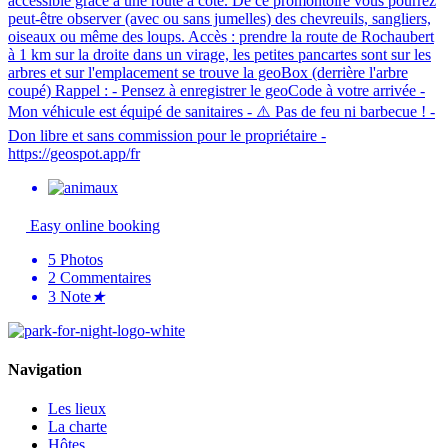
accessible grâce à une route à côté. De ce promontoire vous pourrez
peut-être observer (avec ou sans jumelles) des chevreuils, sangliers,
oiseaux ou même des loups. Accès : prendre la route de Rochaubert
à 1 km sur la droite dans un virage, les petites pancartes sont sur les
arbres et sur l'emplacement se trouve la geoBox (derrière l'arbre
coupé) Rappel : - Pensez à enregistrer le geoCode à votre arrivée -
Mon véhicule est équipé de sanitaires - ⚠️ Pas de feu ni barbecue ! -
Don libre et sans commission pour le propriétaire -
https://geospot.app/fr
Easy online booking
5
Photos
2
Commentaires
3
Note
★
Navigation
Les lieux
La charte
Hôtes