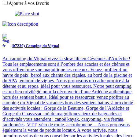
Ajouter à vos favoris
(07230) Camping du Vignal
Au camping du Vignal vivez la slow life en Cévennes d'Ardèche !
Tous les emplacements sont à l’ombre des acacias et des chênes et
vous offrent une vue magnifique les coteaux. Venez profiter d’un
havre de paix, bercé aux chants des cigales, au bord de la piscine et
du SPA, entouré de vignes. Nous proposons un cadre propice à la
détente et au repos, idéal pour vous ressourcer. Notre petit camping
est un lieu privilégié pour la découverte d’une Ardèche authentique,
hors des sentiers battus. Idéal pour se ressourcer, venez profiter au
camping du Vignal de vacances hors des sentiers battus, à proximité
des activités locales : Gorge de la Beaume, Gorge de l’Ardèche et
Gorge du Chassezac, où de magnifiques lieux de baignades et
d’activités vous attendent : canoë kayak, canyoning, via ferrata,
randonnées, VTT, vélo de route, accrobranche… Nous proposons
également la vente de produits locaux. A votre arrivée, nous
prendrons soins de vous conseiller sur les activités locales, des lieux