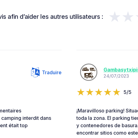
★★
s afin d’aider les autres utilisateurs :
Gambasytxipi
Traduire
24/07/2023
5/5
mentaires
¡Maravilloso parking! Situ
camping interdit dans
toda la zona. El parking ti
nt était top
y contenedores de basura. 
encontrar sitios como este