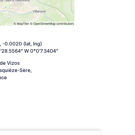
 -0.0020 (lat, lng)
’28.5564” W 0°0’7.3404”
 de Vizos
squièze-Sère,
nce