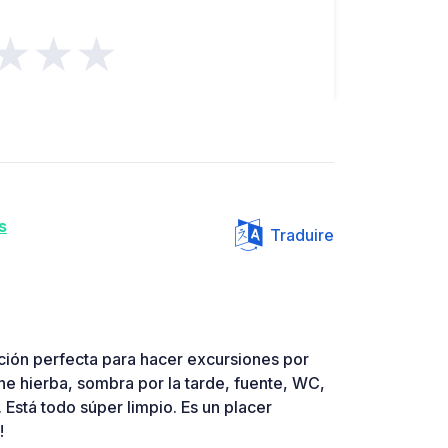
★★★
s
Traduire
ación perfecta para hacer excursiones por
ene hierba, sombra por la tarde, fuente, WC,
Está todo súper limpio. Es un placer
!