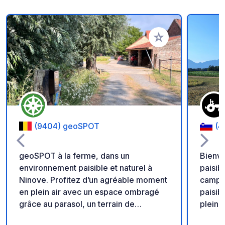
Ajouter à vos favori
(9404) geoSPOT
(4
geoSPOT à la ferme, dans un
Bienve
environnement paisible et naturel à
paisib
Ninove. Profitez d’un agréable moment
campagne slo
en plein air avec un espace ombragé
paisibl
grâce au parasol, un terrain de
pleine
pétanque et des balades à poney pour
authen