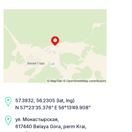
57.3932, 56.2305 (lat, lng)
N 57°23’35.376” E 56°13’49.908”
ул. Монастырская,
617440 Belaya Gora, perm Krai,