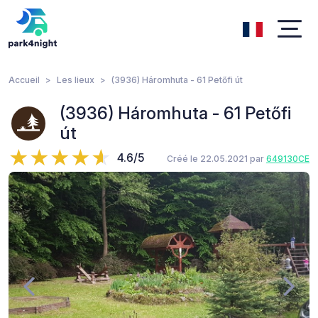
Accueil
Les lieux
(3936) Háromhuta - 61 Petőfi út
(3936) Háromhuta - 61 Petőfi
út
4.6/5
Créé le 22.05.2021 par
649130CE