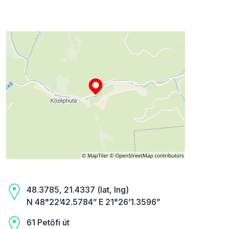
48.3785, 21.4337 (lat, lng)
N 48°22’42.5784” E 21°26’1.3596”
61 Petőfi út