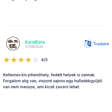
KaraiKata
Traduire
27/08/2024
4/5
Kellemes kis pihenőhely, fedett helyek is vannak.
Forgalom alig van, viszont sajnos egy hulladékgyűjtő
van nem messze, ami kicsit zavaró lehet.