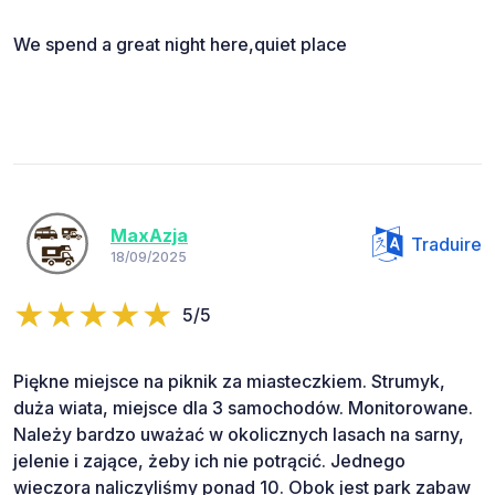
We spend a great night here,quiet place
MaxAzja
Traduire
18/09/2025
5/5
Piękne miejsce na piknik za miasteczkiem. Strumyk,
duża wiata, miejsce dla 3 samochodów. Monitorowane.
Należy bardzo uważać w okolicznych lasach na sarny,
jelenie i zające, żeby ich nie potrącić. Jednego
wieczora naliczyliśmy ponad 10. Obok jest park zabaw