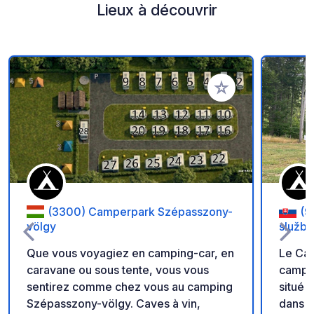
Lieux à découvrir
Ajouter à vos favori
(3300) Camperpark Szépasszony-
(9
völgy
služby
Que vous voyagiez en camping-car, en
Le Cam
caravane ou sous tente, vous vous
campin
sentirez comme chez vous au camping
situé 
Szépasszony-völgy. Caves à vin,
dans l