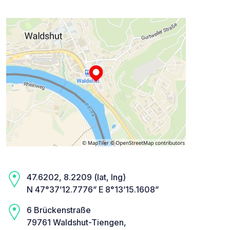
47.6202, 8.2209 (lat, lng)
N 47°37’12.7776” E 8°13’15.1608”
6 Brückenstraße
79761 Waldshut-Tiengen,