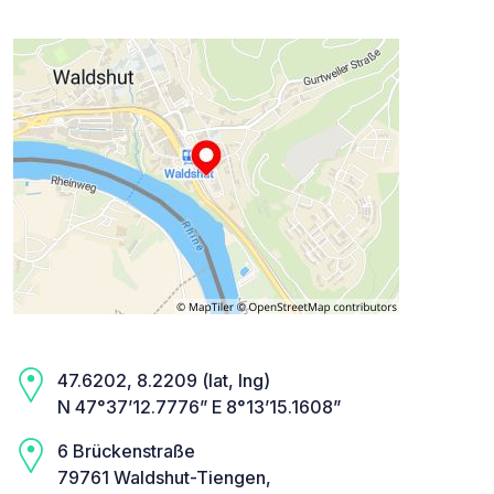
47.6202, 8.2209 (lat, lng)
N 47°37’12.7776” E 8°13’15.1608”
6 Brückenstraße
79761 Waldshut-Tiengen,