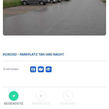
#240262 - PARKPLATZ TAG UND NACHT
3 services
REISEROUTE
FAVORITEN
KONTAKT