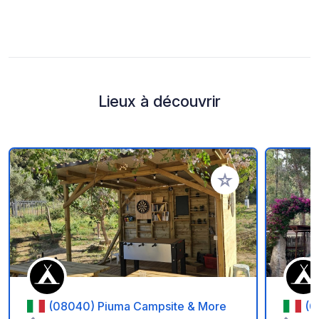
Lieux à découvrir
Ajouter à vos favori
(08040) Piuma Campsite & More
(0