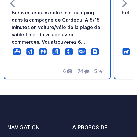
Bienvenue dans notre mini camping
Petit 
dans la campagne de Cardedu. A 5/15
minutes en voiture/vélo de la plage de
sable fin et du village avec
commerces. Vous trouverez 6
emplacements, 2 emplacements pour
tentes, 1 mobil-home, 1 appartement
de vacances, des sanitaires modernes,
une kitchenette, une laverie, un
6
74
5
★
Photos
Commentaires
Note
barbecue, un espace commun... dans
une ambiance familiale. Dans l'espace
commun, vous pourrez regarder TV et
jouer à des jeux. Vous trouverez de
plus amples informations et
impressions sur notre site Internet.
Animaux sur demande. IMPORTANT :
NAVIGATION
A PROPOS DE
Nos places de parking ne sont pas