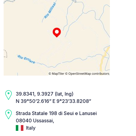
39.8341, 9.3927 (lat, lng)
N 39°50’2.616” E 9°23’33.8208”
Strada Statale 198 di Seui e Lanusei
08040 Ussassai,
Italy