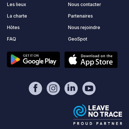
adaptées aux mobil-homes
Les lieux
Nous contacter
surdimensionnés. L'inscription par
téléphone est recommandée car il y a
La charte
Partenaires
peu de places.
Hôtes
Nous rejoindre
FAQ
GeoSpot