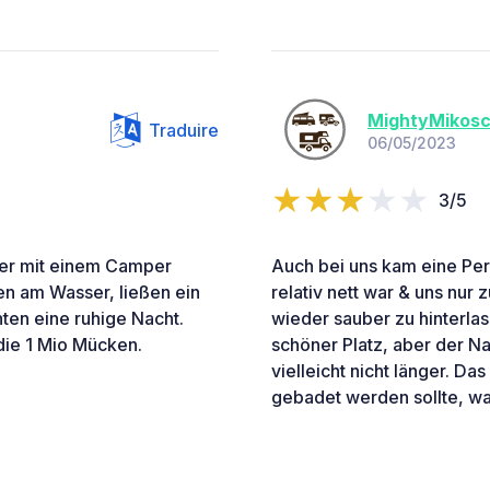
MightyMikos
Traduire
06/05/2023
3/5
ber mit einem Camper
Auch bei uns kam eine Per
ten am Wasser, ließen ein
relativ nett war & uns nur 
en eine ruhige Nacht.
wieder sauber zu hinterlas
die 1 Mio Mücken.
schöner Platz, aber der N
vielleicht nicht länger. Da
gebadet werden sollte, war