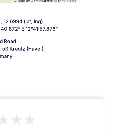
 12.6994 (lat, lng)
’40.872” E 12°41’57.876”
d Road
roß Kreutz (Havel),
many
★★★