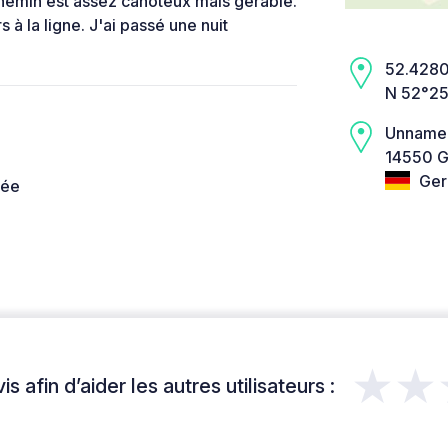
chemin est assez cahoteux mais gérable.
 à la ligne. J'ai passé une nuit
52.4280,
N 52°25
Unname
14550 G
Ger
née
★★
s afin d’aider les autres utilisateurs :