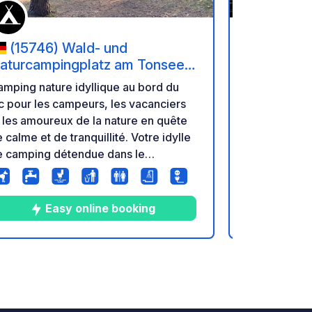
(15746) Wald- und
(17279
aturcampingplatz am Tonsee
Uckermar
üd
mping nature idyllique au bord du
Notre campin
c pour les campeurs, les vacanciers
bord du lac 
 les amoureux de la nature en quête
au cœur de 
 calme et de tranquillité. Votre idylle
d'arbres cen
e camping détendue dans le
cristallines.
andebourg sur Tonsee Süd, entre le
caractérise p
reewald et Berlin.
ses grands 
camping, vo
Easy online booking
la nature : 
randonnée ou vélo. Une 
jeux est à la
4
17
4.4
★
Photos
Commentaires
Note
de nombreus
attendent au
l'eau, puis a