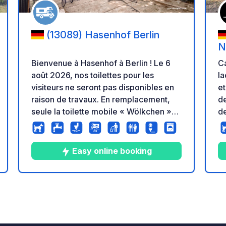
(13089) Hasenhof Berlin
N
S
Bienvenue à Hasenhof à Berlin ! Le 6
Ca
août 2026, nos toilettes pour les
la
visiteurs ne seront pas disponibles en
et
raison de travaux. En remplacement,
de
seule la toilette mobile « Wölkchen »
d
sera accessible ce jour-là. Mise à jour
Br
du 01/08/2026 : Nous disposons
Sp
désormais d’un lave-linge et d’un
Easy online booking
sèche-linge en libre-service. Le
s
paiement est uniquement possible sans
espèces. Vous trouverez les appareils
10
29
4.1
★
Photos
Commentaires
Note
dans le bâtiment situé à côté de
l’entrée (pavillon en verre). Notre
emplacement vous offre une