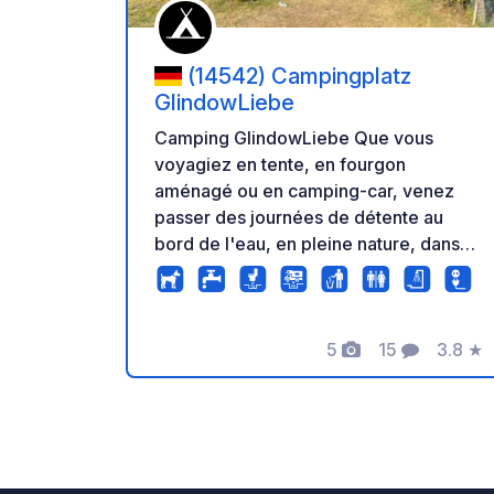
(14542) Campingplatz
GlindowLiebe
Camping GlindowLiebe Que vous
voyagiez en tente, en fourgon
aménagé ou en camping-car, venez
passer des journées de détente au
bord de l'eau, en pleine nature, dans
notre camping à partir de 29,50 € la
nuit. Des sanitaires modernes (en cours
de rénovation), l'accès à la zone de
5
15
3.8
★
baignade (payant) et la proximité du
Photos
Commentaire
Note
village vous garantissent un séjour
simple et reposant. Idéal pour les
familles, les couples et les escapades
improvisées de week-end (même pour
une seule nuit). Réservations en ligne