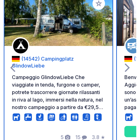
Aggiungi ai tuoi pref
(14542) Campingplatz
(1
GlindowLiebe
Campeggio GlindowLiebe Che
Benven
viaggiate in tenda, furgone o camper,
Aggio
potrete trascorrere giornate rilassanti
sono d
in riva al lago, immersi nella natura, nel
un’asci
nostro campeggio a partire da €29,50
pagame
a notte. Servizi igienici moderni (quasi
senza 
ultimati – attualmente in fase di
appare
ristrutturazione), accesso alla zona
all’ing
balneare (a pagamento) e la vicinanza
5
15
3.8
★
nostra 