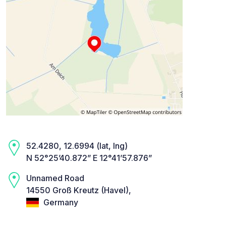
52.4280, 12.6994 (lat, lng)
N 52°25’40.872” E 12°41’57.876”
Unnamed Road
14550 Groß Kreutz (Havel),
Germany