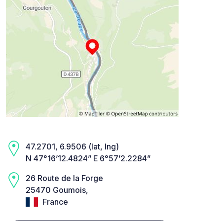
47.2701, 6.9506 (lat, lng)
N 47°16’12.4824” E 6°57’2.2284”
26 Route de la Forge
25470 Goumois,
France