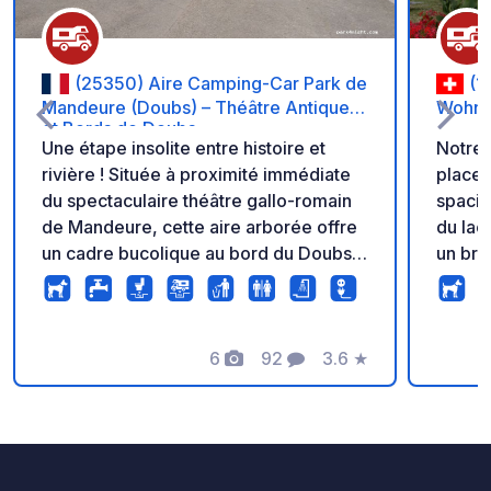
(25350) Aire Camping-Car Park de
(1
Mandeure (Doubs) – Théâtre Antique
Wohnmo
et Bords de Doubs
Une étape insolite entre histoire et
Notre 
rivière ! Située à proximité immédiate
places
du spectaculaire théâtre gallo-romain
spacie
de Mandeure, cette aire arborée offre
du la
un cadre bucolique au bord du Doubs.
un bra
Idéal pour les passionnés
Les e
d'archéologie et de balades au fil de
auto-g
l'eau. L'aire vous garantit un séjour
L'aire
simple et sécurisé avec des barrières
6
92
3.6
★
d'une 
Photos
Commentaires
Note
automatiques 24h/24, des
caisset
emplacements fonctionnels, des prises
électr
électriques pour chaque camping-car
W.C son
et le Wi-Fi. Bénéficiez d'un confort
n'est 
optimal grâce à l'accès complet aux
empla