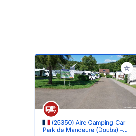
Añadir 
(25350) Aire Camping-Car
Park de Mandeure (Doubs) –