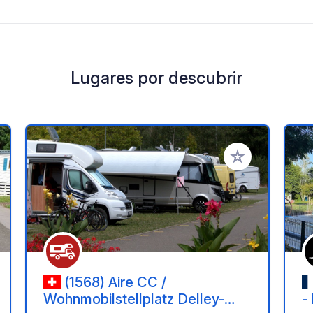
Lugares por descubrir
a tus favoritos
Añadir a tus favo
(1568) Aire CC /
Wohnmobilstellplatz Delley-
-