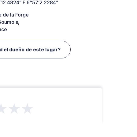
’12.4824” E 6°57’2.2284”
 de la Forge
Goumois,
nce
d el dueño de este lugar?
★★★