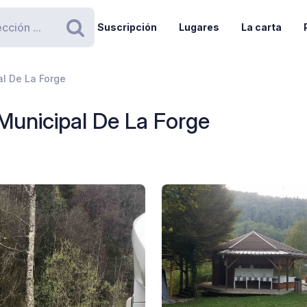
Suscripción
Lugares
La carta
Buscar
l De La Forge
unicipal De La Forge