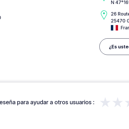
N 47°16
26 Route
0
25470 
Fra
¿Es uste
★★
eseña para ayudar a otros usuarios :